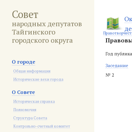
Совет
Ок
народных депутатов
де
Тайгинского
Правотворчест
городского округа
Правовы
Год публик
О городе
Заседание
Общая информация
№ 2
Исторические вехи города
О Совете
Историческая справка
Полномочия
Структура Совета
Контрольно-счетный комитет