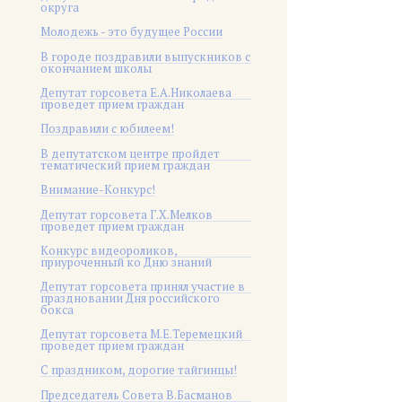
округа
Молодежь - это будущее России
В городе поздравили выпускников с
окончанием школы
Депутат горсовета Е.А.Николаева
проведет прием граждан
Поздравили с юбилеем!
В депутатском центре пройдет
тематический прием граждан
Внимание-Конкурс!
Депутат горсовета Г.Х.Мелков
проведет прием граждан
Конкурс видеороликов,
приуроченный ко Дню знаний
Депутат горсовета принял участие в
праздновании Дня российского
бокса
Депутат горсовета М.Е.Теремецкий
проведет прием граждан
С праздником, дорогие тайгинцы!
Председатель Совета В.Басманов