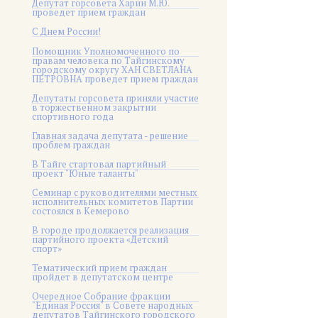
Депутат горсовета Харин М.Ю.
проведет прием граждан
С Днем России!
Помощник Уполномоченного по
правам человека по Тайгинскому
городскому округу ХАН СВЕТЛАНА
ПЕТРОВНА проведет прием граждан
Депутаты горсовета приняли участие
в торжественном закрытии
спортивного года
Главная задача депутата - решение
проблем граждан
В Тайге стартовал партийный
проект "Юные таланты"
Семинар с руководителями местных
исполнительных комитетов Партии
состоялся в Кемерово
В городе продолжается реализация
партийного проекта «Детский
спорт»
Тематический прием граждан
пройдет в депутатском центре
Очередное Собрание фракции
"Единая Россия" в Совете народных
депутатов Тайгинского городского