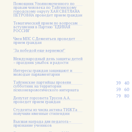
Помощник Уполномоченного по
правам человека по Тайгинскому
городскому округу ХАН СВЕТЛАНА
ПЕТРОВНА проведет прием граждан
Тематический прием по вопросам
вступления в Партию "ЕДИНАЯ
РОССИЯ"
Член МПС С.Дементьев проведет
прием граждан
"За победой еще вернемся!"
Международный день защиты детей
– праздник улыбок и радости
Интересы граждан защищают и
молодые парламентарии
Тайгинские партийцы провели
39
40
субботник на территории
59
60
психоневрологического интерната
79
80
Депутат горсовета Трусов А.А.
проведет прием граждан
Студенты из числа актива ТИЖТа
получили именные стипендии
Высшая награда для педагога –
признание учеников