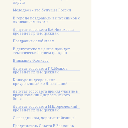
округа
Молодежь - это будущее России
В городе поздравили выпускников с
окончанием школы
Депутат горсовета Е.А.Николаева
проведет прием граждан
Поздравили с юбилеем!
В депутатском центре пройдет
тематический прием граждан
Внимание-Конкурс!
Депутат горсовета Г.Х.Мелков
проведет прием граждан
Конкурс видеороликов,
приуроченный ко Дню знаний
Депутат горсовета принял участие в
праздновании Дня российского
бокса
Депутат горсовета М.Е.Теремецкий
проведет прием граждан
С праздником, дорогие тайгинцы!
Председатель Совета В.Басманов