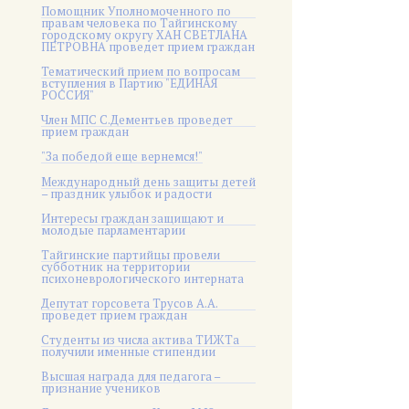
Помощник Уполномоченного по
правам человека по Тайгинскому
городскому округу ХАН СВЕТЛАНА
ПЕТРОВНА проведет прием граждан
Тематический прием по вопросам
вступления в Партию "ЕДИНАЯ
РОССИЯ"
Член МПС С.Дементьев проведет
прием граждан
"За победой еще вернемся!"
Международный день защиты детей
– праздник улыбок и радости
Интересы граждан защищают и
молодые парламентарии
Тайгинские партийцы провели
субботник на территории
психоневрологического интерната
Депутат горсовета Трусов А.А.
проведет прием граждан
Студенты из числа актива ТИЖТа
получили именные стипендии
Высшая награда для педагога –
признание учеников