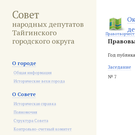
Совет
Ок
народных депутатов
де
Тайгинского
Правотворчест
городского округа
Правовы
Год публик
О городе
Заседание
Общая информация
№ 7
Исторические вехи города
О Совете
Историческая справка
Полномочия
Структура Совета
Контрольно-счетный комитет