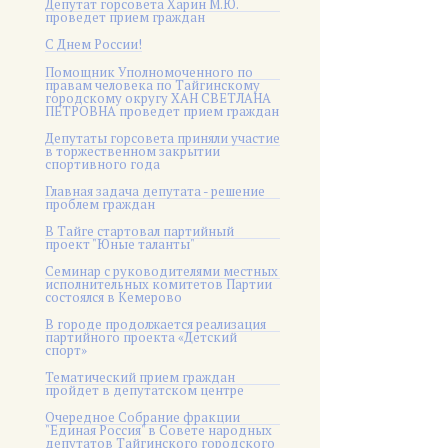
Депутат горсовета Харин М.Ю.
проведет прием граждан
С Днем России!
Помощник Уполномоченного по
правам человека по Тайгинскому
городскому округу ХАН СВЕТЛАНА
ПЕТРОВНА проведет прием граждан
Депутаты горсовета приняли участие
в торжественном закрытии
спортивного года
Главная задача депутата - решение
проблем граждан
В Тайге стартовал партийный
проект "Юные таланты"
Семинар с руководителями местных
исполнительных комитетов Партии
состоялся в Кемерово
В городе продолжается реализация
партийного проекта «Детский
спорт»
Тематический прием граждан
пройдет в депутатском центре
Очередное Собрание фракции
"Единая Россия" в Совете народных
депутатов Тайгинского городского