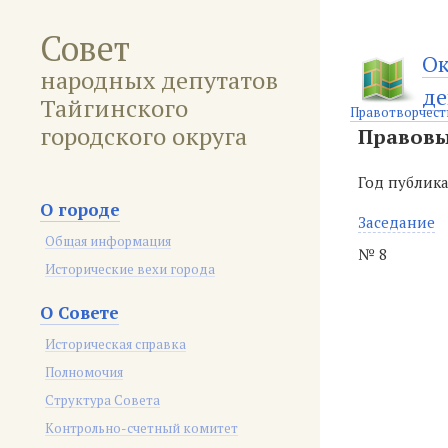
Совет
Ок
народных депутатов
де
Тайгинского
Правотворчест
городского округа
Правовы
Год публик
О городе
Заседание
Общая информация
№ 8
Исторические вехи города
О Совете
Историческая справка
Полномочия
Структура Совета
Контрольно-счетный комитет