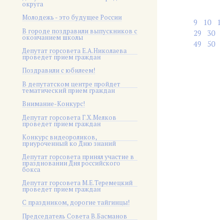
округа
Молодежь - это будущее России
9
10
В городе поздравили выпускников с
29
30
окончанием школы
49
50
Депутат горсовета Е.А.Николаева
проведет прием граждан
Поздравили с юбилеем!
В депутатском центре пройдет
тематический прием граждан
Внимание-Конкурс!
Депутат горсовета Г.Х.Мелков
проведет прием граждан
Конкурс видеороликов,
приуроченный ко Дню знаний
Депутат горсовета принял участие в
праздновании Дня российского
бокса
Депутат горсовета М.Е.Теремецкий
проведет прием граждан
С праздником, дорогие тайгинцы!
Председатель Совета В.Басманов