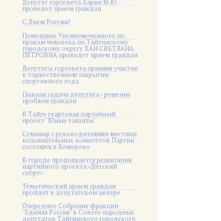
Депутат горсовета Харин М.Ю.
проведет прием граждан
С Днем России!
Помощник Уполномоченного по
правам человека по Тайгинскому
городскому округу ХАН СВЕТЛАНА
ПЕТРОВНА проведет прием граждан
Депутаты горсовета приняли участие
в торжественном закрытии
спортивного года
Главная задача депутата - решение
проблем граждан
В Тайге стартовал партийный
проект "Юные таланты"
Семинар с руководителями местных
исполнительных комитетов Партии
состоялся в Кемерово
В городе продолжается реализация
партийного проекта «Детский
спорт»
Тематический прием граждан
пройдет в депутатском центре
Очередное Собрание фракции
"Единая Россия" в Совете народных
депутатов Тайгинского городского