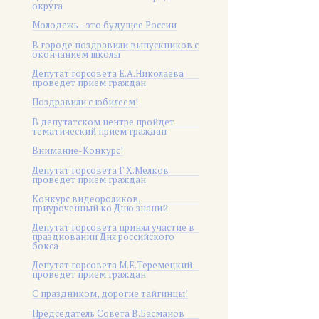
округа
Молодежь - это будущее России
В городе поздравили выпускников с
окончанием школы
Депутат горсовета Е.А.Николаева
проведет прием граждан
Поздравили с юбилеем!
В депутатском центре пройдет
тематический прием граждан
Внимание-Конкурс!
Депутат горсовета Г.Х.Мелков
проведет прием граждан
Конкурс видеороликов,
приуроченный ко Дню знаний
Депутат горсовета принял участие в
праздновании Дня российского
бокса
Депутат горсовета М.Е.Теремецкий
проведет прием граждан
С праздником, дорогие тайгинцы!
Председатель Совета В.Басманов