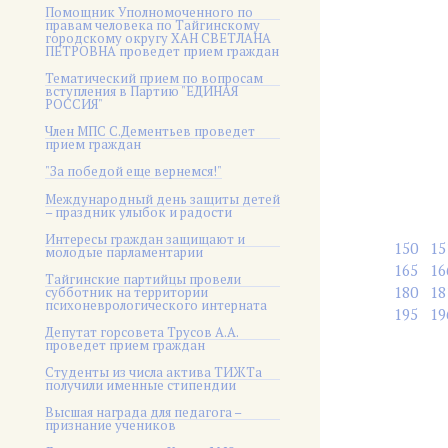
Помощник Уполномоченного по
правам человека по Тайгинскому
городскому округу ХАН СВЕТЛАНА
ПЕТРОВНА проведет прием граждан
Тематический прием по вопросам
вступления в Партию "ЕДИНАЯ
РОССИЯ"
Член МПС С.Дементьев проведет
прием граждан
"За победой еще вернемся!"
Международный день защиты детей
– праздник улыбок и радости
Интересы граждан защищают и
150
15
молодые парламентарии
165
16
Тайгинские партийцы провели
180
18
субботник на территории
психоневрологического интерната
195
19
Депутат горсовета Трусов А.А.
проведет прием граждан
Студенты из числа актива ТИЖТа
получили именные стипендии
Высшая награда для педагога –
признание учеников