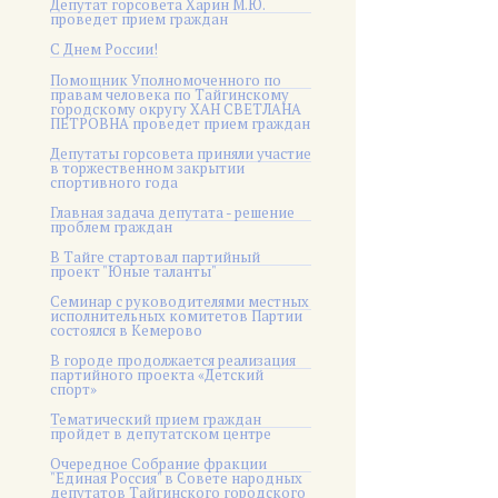
Депутат горсовета Харин М.Ю.
проведет прием граждан
С Днем России!
Помощник Уполномоченного по
правам человека по Тайгинскому
городскому округу ХАН СВЕТЛАНА
ПЕТРОВНА проведет прием граждан
Депутаты горсовета приняли участие
в торжественном закрытии
спортивного года
Главная задача депутата - решение
проблем граждан
В Тайге стартовал партийный
проект "Юные таланты"
Семинар с руководителями местных
исполнительных комитетов Партии
состоялся в Кемерово
В городе продолжается реализация
партийного проекта «Детский
спорт»
Тематический прием граждан
пройдет в депутатском центре
Очередное Собрание фракции
"Единая Россия" в Совете народных
депутатов Тайгинского городского