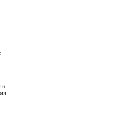
о
х
 и
ими