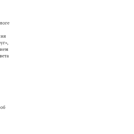
логе
ния
уг»,
нием
вета
 об