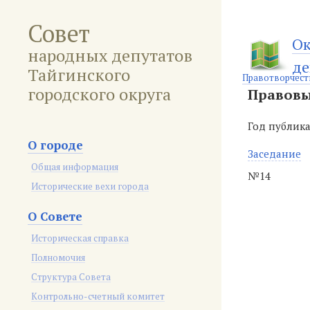
Совет
Ок
народных депутатов
де
Тайгинского
Правотворчест
городского округа
Правовы
Год публик
О городе
Заседание
Общая информация
№14
Исторические вехи города
О Совете
Историческая справка
Полномочия
Структура Совета
Контрольно-счетный комитет