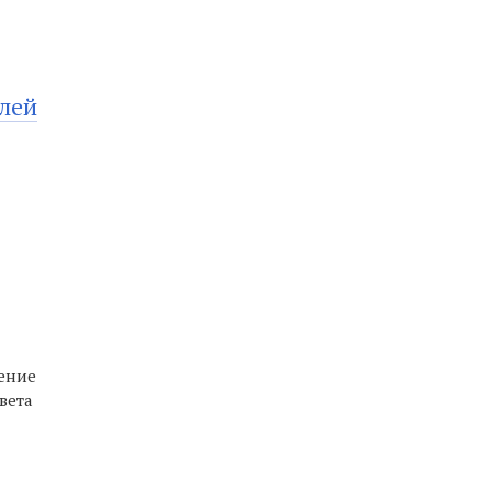
лей
ение
вета