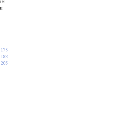
ым
ии
173
188
203