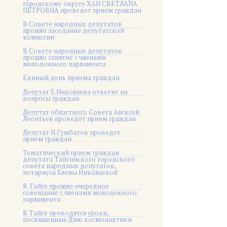
городскому округу ХАН СВЕТЛАНА
ПЕТРОВНА проведет прием граждан
В Совете народных депутатов
прошло заседание депутатской
комиссии
В Совете народных депутатов
прошло занятие с членами
молодежного парламента
Единый день приема граждан
Депутат Е.Николаева ответит на
вопросы граждан
Депутат областного Совета Алексей
Леонтьев проведет прием граждан
Депутат Н.Гумбатов проведет
прием граждан
Тематический прием граждан
депутата Тайгинского городского
совета народных депутатов,
нотариуса Елены Николаевой
В Тайге прошло очередное
совещание с членами молодежного
парламента
В Тайге проводятся уроки,
посвященные Дню космонавтики