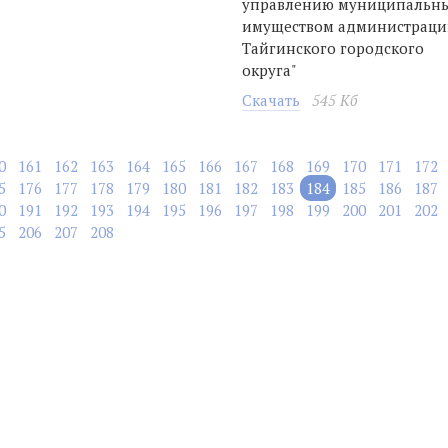
управлению муниципальн
имуществом администрац
Тайгинского городского
округа"
Скачать
545 Кб
0
161
162
163
164
165
166
167
168
169
170
171
172
5
176
177
178
179
180
181
182
183
184
185
186
187
0
191
192
193
194
195
196
197
198
199
200
201
202
5
206
207
208