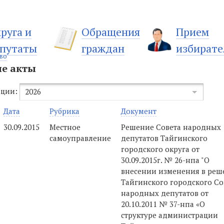
руга и
Обращения
Прием
путаты
граждан
избирате
во
е акты
ации:
2026
Дата
Рубрика
Документ
30.09.2015
Местное
Решение Совета народных
самоуправление
депутатов Тайгинского
городского округа от
30.09.2015г. № 26-нпа "О
внесении изменения в реш
Тайгинского городского Со
народных депутатов от
20.10.2011 № 37-нпа «О
структуре администрации