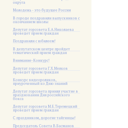
округа
Молодежь - это будущее России
В городе поздравили выпускников с
окончанием школы
Депутат горсовета Е.А.Николаева
проведет прием граждан
Поздравили с юбилеем!
В депутатском центре пройдет
тематический прием граждан
Внимание-Конкурс!
Депутат горсовета Г.Х.Мелков
проведет прием граждан
Конкурс видеороликов,
приуроченный ко Дню знаний
Депутат горсовета принял участие в
праздновании Дня российского
бокса
Депутат горсовета М.Е.Теремецкий
проведет прием граждан
С праздником, дорогие тайгинцы!
Председатель Совета В.Басманов