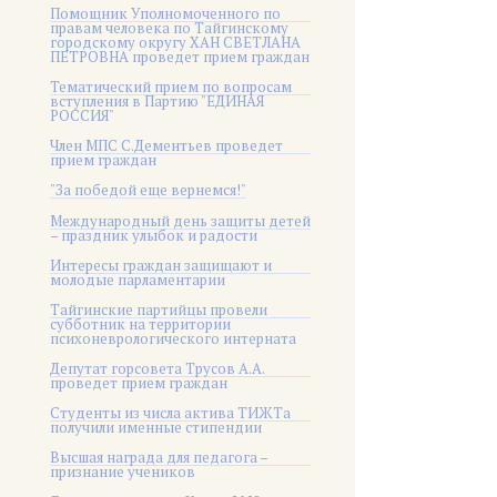
Помощник Уполномоченного по
правам человека по Тайгинскому
городскому округу ХАН СВЕТЛАНА
ПЕТРОВНА проведет прием граждан
Тематический прием по вопросам
вступления в Партию "ЕДИНАЯ
РОССИЯ"
Член МПС С.Дементьев проведет
прием граждан
"За победой еще вернемся!"
Международный день защиты детей
– праздник улыбок и радости
Интересы граждан защищают и
молодые парламентарии
Тайгинские партийцы провели
субботник на территории
психоневрологического интерната
Депутат горсовета Трусов А.А.
проведет прием граждан
Студенты из числа актива ТИЖТа
получили именные стипендии
Высшая награда для педагога –
признание учеников