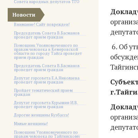
Совета народных депутатов ТГО
Доклад
Новости
организ
Внимание! Сайт поврежден!
депутато
Председатель Совета В.Басманов
проведет прием граждан
6. Об у
Помощник Уполномоченного по
правам человека в Кемеровской
области по городу Тайга проведет
обсужде
прием граждан
Тайгинс
Председатель Совета В.Басманов
проведет прием граждан
Депутат горсовета Е.А.Николаева
Субъект
проведет прием граждан
Пройдет тематический прием
г.Тайги
граждан
Депутат горсовета Курышин И.В.
Доклад
проведет прием граждан
Дорогие женщины Кузбасса!
организ
Милые женщины!
депутато
Помощник Уполномоченного по
правам человека по Тайгинскому