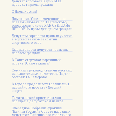
Депутат горсовета Харин М.Ю.
проведет прием граждан
С Днем России!
Помощник Уполномоченного по
правам человека по Тайгинскому
городскому округу ХАН СВЕТЛАНА
ПЕТРОВНА проведет прием граждан
Депутаты горсовета приняли участие
в торжественном закрытии
спортивного года
Главная задача депутата - решение
проблем граждан
В Тайге стартовал партийный
проект "Юные таланты"
Семинар с руководителями местных
исполнительных комитетов Партии
состоялся в Кемерово
В городе продолжается реализация
партийного проекта «Детский
спорт»
Тематический прием граждан
пройдет в депутатском центре
Очередное Собрание фракции
"Единая Россия" в Совете народных
депутатов Тайгинского городского