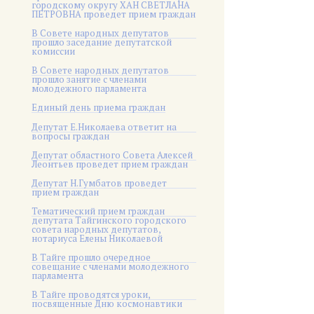
городскому округу ХАН СВЕТЛАНА
ПЕТРОВНА проведет прием граждан
В Совете народных депутатов
прошло заседание депутатской
комиссии
В Совете народных депутатов
прошло занятие с членами
молодежного парламента
Единый день приема граждан
Депутат Е.Николаева ответит на
вопросы граждан
Депутат областного Совета Алексей
Леонтьев проведет прием граждан
Депутат Н.Гумбатов проведет
прием граждан
Тематический прием граждан
депутата Тайгинского городского
совета народных депутатов,
нотариуса Елены Николаевой
В Тайге прошло очередное
совещание с членами молодежного
парламента
В Тайге проводятся уроки,
посвященные Дню космонавтики