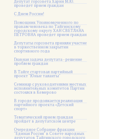
Депутат горсовета Харин М.Ю.
проведет прием граждан
С Днем России!
Помощник Уполномоченного по
правам человека по Тайгинскому
городскому округу ХАН СВЕТЛАНА
ПЕТРОВНА проведет прием граждан
Депутаты горсовета приняли участие
в торжественном закрытии
спортивного года
Главная задача депутата - решение
проблем граждан
В Тайге стартовал партийный
проект "Юные таланты"
Семинар с руководителями местных
исполнительных комитетов Партии
состоялся в Кемерово
В городе продолжается реализация
партийного проекта «Детский
спорт»
Тематический прием граждан
пройдет в депутатском центре
Очередное Собрание фракции
"Единая Россия" в Совете народных
депутатов Тайгинского городского