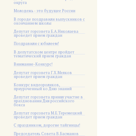
округа
Молодежь - это будущее России
В городе поздравили выпускников с
окончанием школы
Депутат горсовета Е.А.Николаева
проведет прием граждан
Поздравили с юбилеем!
В депутатском центре пройдет
тематический прием граждан
Внимание-Конкурс!
Депутат горсовета Г.Х.Мелков
проведет прием граждан
Конкурс видеороликов,
приуроченный ко Дню знаний
Депутат горсовета принял участие в
праздновании Дня российского
бокса
Депутат горсовета М.Е.Теремецкий
проведет прием граждан
С праздником, дорогие тайгинцы!
Председатель Совета В.Басманов