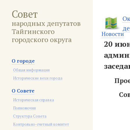
Совет
Ок
народных депутатов
де
Тайгинского
Новости
городского округа
20 июн
админ
О городе
засед
Общая информация
Исторические вехи города
Прое
О Совете
Со
Историческая справка
Полномочия
Структура Совета
Контрольно-счетный комитет