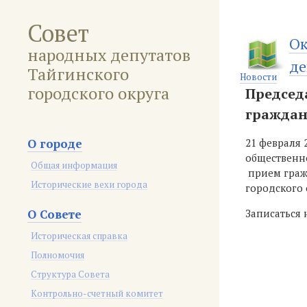
Совет
Ок
народных депутатов
де
Тайгинского
Новости
городского округа
Председ
гражда
О городе
21 февраля 
общественн
Общая информация
прием граж
Исторические вехи города
городского
О Совете
Записаться 
Историческая справка
Полномочия
Структура Совета
Контрольно-счетный комитет