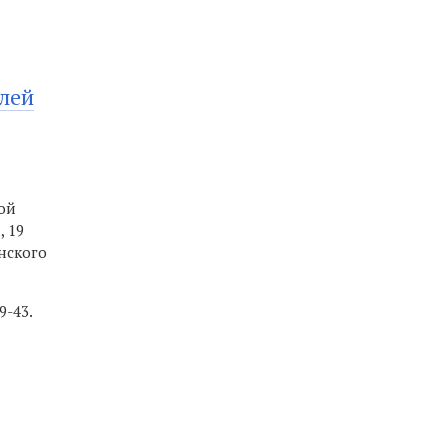
лей
ной
а, 19
нского
9-43.