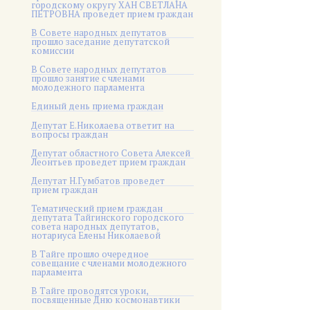
городскому округу ХАН СВЕТЛАНА
ПЕТРОВНА проведет прием граждан
В Совете народных депутатов
прошло заседание депутатской
комиссии
В Совете народных депутатов
прошло занятие с членами
молодежного парламента
Единый день приема граждан
Депутат Е.Николаева ответит на
вопросы граждан
Депутат областного Совета Алексей
Леонтьев проведет прием граждан
Депутат Н.Гумбатов проведет
прием граждан
Тематический прием граждан
депутата Тайгинского городского
совета народных депутатов,
нотариуса Елены Николаевой
В Тайге прошло очередное
совещание с членами молодежного
парламента
В Тайге проводятся уроки,
посвященные Дню космонавтики