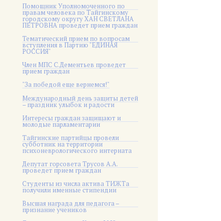
Помощник Уполномоченного по
правам человека по Тайгинскому
городскому округу ХАН СВЕТЛАНА
ПЕТРОВНА проведет прием граждан
Тематический прием по вопросам
вступления в Партию "ЕДИНАЯ
РОССИЯ"
Член МПС С.Дементьев проведет
прием граждан
"За победой еще вернемся!"
Международный день защиты детей
– праздник улыбок и радости
Интересы граждан защищают и
молодые парламентарии
Тайгинские партийцы провели
субботник на территории
психоневрологического интерната
Депутат горсовета Трусов А.А.
проведет прием граждан
Студенты из числа актива ТИЖТа
получили именные стипендии
Высшая награда для педагога –
признание учеников