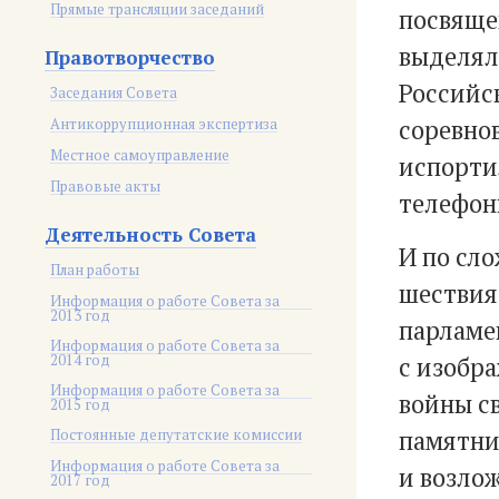
Прямые трансляции заседаний
посвяще
выделял
Правотворчество
Российс
Заседания Совета
Антикоррупционная экспертиза
соревно
Местное самоуправление
испорти
Правовые акты
телефон
Деятельность Совета
И по сл
План работы
шествия
Информация о работе Совета за
2013 год
парламен
Информация о работе Совета за
2014 год
с изобр
Информация о работе Совета за
войны с
2015 год
Постоянные депутатские комиссии
памятни
Информация о работе Совета за
и возло
2017 год