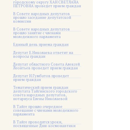
городскому округу ХАН СВЕТЛАНА
ПЕТРОВНА проведет прием граждан
В Совете народных депутатов
прошло заседание депутатской
комиссии
В Совете народных депутатов
прошло занятие с членами
молодежного парламента
Единый день приема граждан
Депутат Е.Николаева ответит на
вопросы граждан
Депутат областного Совета Алексей
Леонтьев проведет прием граждан
Депутат Н.Гумбатов проведет
прием граждан
Тематический прием граждан
депутата Тайгинского городского
совета народных депутатов,
нотариуса Елены Николаевой
В Тайге прошло очередное
совещание с членами молодежного
парламента
В Тайге проводятся уроки,
посвященные Дню космонавтики