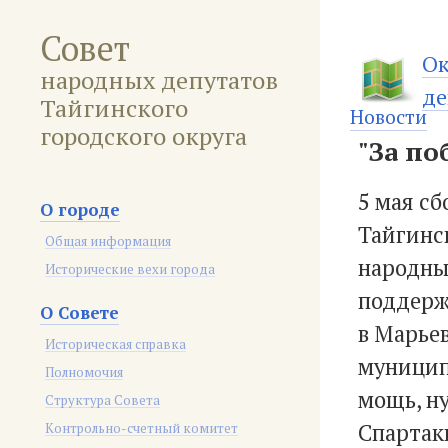
Совет
Ок
народных депутатов
де
Тайгинского
Новости
городского округа
"За по
5 мая с
О городе
Тайгинск
Общая информация
народны
Исторические вехи города
поддерж
О Совете
в Марье
Историческая справка
муницип
Полномочия
мощь, ну
Структура Совета
Спартак
Контрольно-счетный комитет