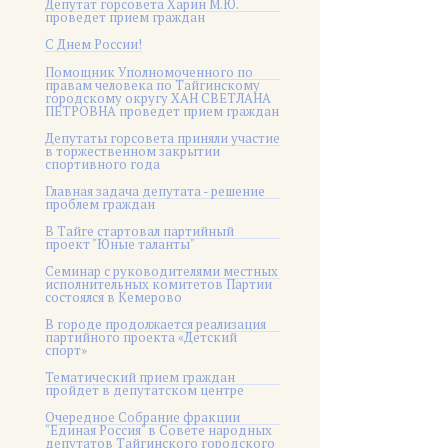
Депутат горсовета Харин М.Ю.
проведет прием граждан
С Днем России!
Помощник Уполномоченного по
правам человека по Тайгинскому
городскому округу ХАН СВЕТЛАНА
ПЕТРОВНА проведет прием граждан
Депутаты горсовета приняли участие
в торжественном закрытии
спортивного года
Главная задача депутата - решение
проблем граждан
В Тайге стартовал партийный
проект "Юные таланты"
Семинар с руководителями местных
исполнительных комитетов Партии
состоялся в Кемерово
В городе продолжается реализация
партийного проекта «Детский
спорт»
Тематический прием граждан
пройдет в депутатском центре
Очередное Собрание фракции
"Единая Россия" в Совете народных
депутатов Тайгинского городского