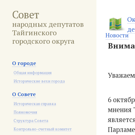
Совет
Ок
народных депутатов
де
Тайгинского
Новости
городского округа
Внима
О городе
Общая информация
Уважаем
Исторические вехи города
О Совете
6 октяб
Историческая справка
мнения 
Полномочия
являетс
Структура Совета
Парламе
Контрольно-счетный комитет