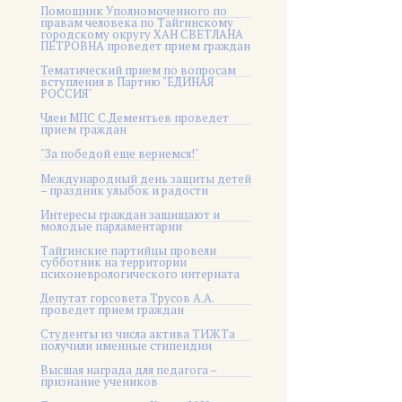
Помощник Уполномоченного по
правам человека по Тайгинскому
городскому округу ХАН СВЕТЛАНА
ПЕТРОВНА проведет прием граждан
Тематический прием по вопросам
вступления в Партию "ЕДИНАЯ
РОССИЯ"
Член МПС С.Дементьев проведет
прием граждан
"За победой еще вернемся!"
Международный день защиты детей
– праздник улыбок и радости
Интересы граждан защищают и
молодые парламентарии
Тайгинские партийцы провели
субботник на территории
психоневрологического интерната
Депутат горсовета Трусов А.А.
проведет прием граждан
Студенты из числа актива ТИЖТа
получили именные стипендии
Высшая награда для педагога –
признание учеников