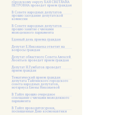
городскому округу ХАН СВЕТЛАНА
ПЕТРОВНА проведет прием граждан
В Совете народных депутатов
прошло заседание депутатской
комиссии
В Совете народных депутатов
прошло занятие с членами
молодежного парламента
Единый день приема граждан
Депутат Е.Николаева ответит на
вопросы граждан
Депутат областного Совета Алексей
Леонтьев проведет прием граждан
Депутат Н.Гумбатов проведет
прием граждан
Тематический прием граждан
депутата Тайгинского городского
совета народных депутатов,
нотариуса Елены Николаевой
В Тайге прошло очередное
совещание с членами молодежного
парламента
В Тайге проводятся уроки,
посвященные Дню космонавтики