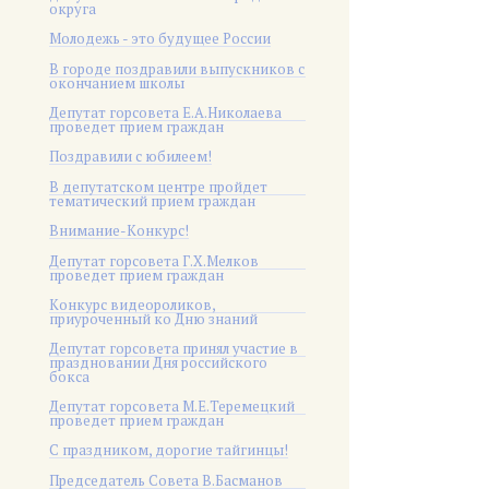
округа
Молодежь - это будущее России
В городе поздравили выпускников с
окончанием школы
Депутат горсовета Е.А.Николаева
проведет прием граждан
Поздравили с юбилеем!
В депутатском центре пройдет
тематический прием граждан
Внимание-Конкурс!
Депутат горсовета Г.Х.Мелков
проведет прием граждан
Конкурс видеороликов,
приуроченный ко Дню знаний
Депутат горсовета принял участие в
праздновании Дня российского
бокса
Депутат горсовета М.Е.Теремецкий
проведет прием граждан
С праздником, дорогие тайгинцы!
Председатель Совета В.Басманов