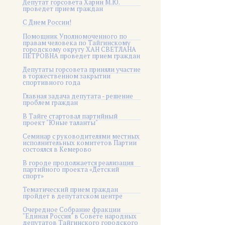
Депутат горсовета Харин М.Ю.
проведет прием граждан
С Днем России!
Помощник Уполномоченного по
правам человека по Тайгинскому
городскому округу ХАН СВЕТЛАНА
ПЕТРОВНА проведет прием граждан
Депутаты горсовета приняли участие
в торжественном закрытии
спортивного года
Главная задача депутата - решение
проблем граждан
В Тайге стартовал партийный
проект "Юные таланты"
Семинар с руководителями местных
исполнительных комитетов Партии
состоялся в Кемерово
В городе продолжается реализация
партийного проекта «Детский
спорт»
Тематический прием граждан
пройдет в депутатском центре
Очередное Собрание фракции
"Единая Россия" в Совете народных
депутатов Тайгинского городского