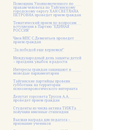
Помощник Уполномоченного по
правам человека по Тайгинскому
городскому округу ХАН СВЕТЛАНА
ПЕТРОВНА проведет прием граждан
Тематический прием по вопросам
вступления в Партию "ЕДИНАЯ
РОССИЯ"
Член МПС С.Дементьев проведет
прием граждан
"За победой еще вернемся!"
Международный день защиты детей
– праздник улыбок и радости
Интересы граждан защищают и
молодые парламентарии
Тайгинские партийцы провели
субботник на территории
психоневрологического интерната
Депутат горсовета Трусов А.А.
проведет прием граждан
Студенты из числа актива ТИЖТа
получили именные стипендии
Высшая награда для педагога –
признание учеников