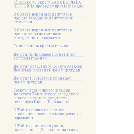
городскому округу ХАН СВЕТЛАНА
ПЕТРОВНА проведет прием граждан
В Совете народных депутатов
прошло заседание депутатской
комиссии
В Совете народных депутатов
прошло занятие с членами
молодежного парламента
Единый день приема граждан
Депутат Е.Николаева ответит на
вопросы граждан
Депутат областного Совета Алексей
Леонтьев проведет прием граждан
Депутат Н.Гумбатов проведет
прием граждан
Тематический прием граждан
депутата Тайгинского городского
совета народных депутатов,
нотариуса Елены Николаевой
В Тайге прошло очередное
совещание с членами молодежного
парламента
В Тайге проводятся уроки,
посвященные Дню космонавтики