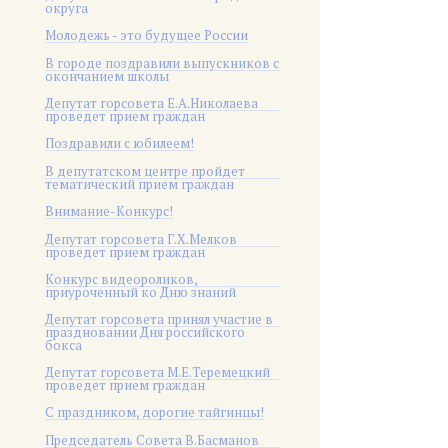
округа
Молодежь - это будущее России
В городе поздравили выпускников с
окончанием школы
Депутат горсовета Е.А.Николаева
проведет прием граждан
Поздравили с юбилеем!
В депутатском центре пройдет
тематический прием граждан
Внимание-Конкурс!
Депутат горсовета Г.Х.Мелков
проведет прием граждан
Конкурс видеороликов,
приуроченный ко Дню знаний
Депутат горсовета принял участие в
праздновании Дня российского
бокса
Депутат горсовета М.Е.Теремецкий
проведет прием граждан
С праздником, дорогие тайгинцы!
Председатель Совета В.Басманов