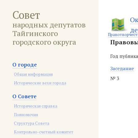
Совет
Ок
народных депутатов
де
Тайгинского
Правотворчест
городского округа
Правовы
Год публик
О городе
Заседание
Общая информация
№ 3
Исторические вехи города
О Совете
Историческая справка
Полномочия
Структура Совета
Контрольно-счетный комитет