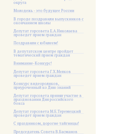
округа
Молодежь - это будущее России
В городе поздравили выпускников с
окончанием школы
Депутат горсовета Е.А.Николаева
проведет прием граждан
Поздравили с юбилеем!
В депутатском центре пройдет
тематический прием граждан
Внимание-Конкурс!
Депутат горсовета Г.Х.Мелков
проведет прием граждан
Конкурс видеороликов,
приуроченный ко Дню знаний
Депутат горсовета принял участие в
праздновании Дня российского
бокса
Депутат горсовета М.Е.Теремецкий
проведет прием граждан
С праздником, дорогие тайгинцы!
Председатель Совета В.Басманов