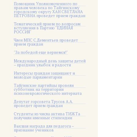
Помощник Уполномоченного по
правам человека по Тайгинскому
городскому округу ХАН СВЕТЛАНА
ПЕТРОВНА проведет прием граждан
Тематический прием по вопросам
вступления в Партию "ЕДИНАЯ
РОССИЯ"
Член МПС С.Дементьев проведет
прием граждан
"За победой еще вернемся!"
Международный день защиты детей
– праздник улыбок и радости
Интересы граждан защищают и
молодые парламентарии
Тайгинские партийцы провели
субботник на территории
психоневрологического интерната
Депутат горсовета Трусов А.А.
проведет прием граждан
Студенты из числа актива ТИЖТа
получили именные стипендии
Высшая награда для педагога –
признание учеников