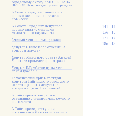
городскому округу ХАН СВЕТЛАНА
ПЕТРОВНА проведет прием граждан
В Совете народных депутатов
прошло заседание депутатской
комиссии
В Совете народных депутатов
141
14
прошло занятие с членами
156
15
молодежного парламента
171
17
Единый день приема граждан
186
18
Депутат Е.Николаева ответит на
вопросы граждан
Депутат областного Совета Алексей
Леонтьев проведет прием граждан
Депутат Н.Гумбатов проведет
прием граждан
Тематический прием граждан
депутата Тайгинского городского
совета народных депутатов,
нотариуса Елены Николаевой
В Тайге прошло очередное
совещание с членами молодежного
парламента
В Тайге проводятся уроки,
посвященные Дню космонавтики