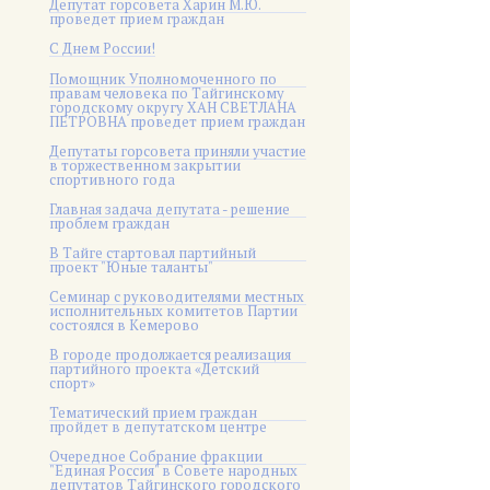
Депутат горсовета Харин М.Ю.
проведет прием граждан
С Днем России!
Помощник Уполномоченного по
правам человека по Тайгинскому
городскому округу ХАН СВЕТЛАНА
ПЕТРОВНА проведет прием граждан
Депутаты горсовета приняли участие
в торжественном закрытии
спортивного года
Главная задача депутата - решение
проблем граждан
В Тайге стартовал партийный
проект "Юные таланты"
Семинар с руководителями местных
исполнительных комитетов Партии
состоялся в Кемерово
В городе продолжается реализация
партийного проекта «Детский
спорт»
Тематический прием граждан
пройдет в депутатском центре
Очередное Собрание фракции
"Единая Россия" в Совете народных
депутатов Тайгинского городского