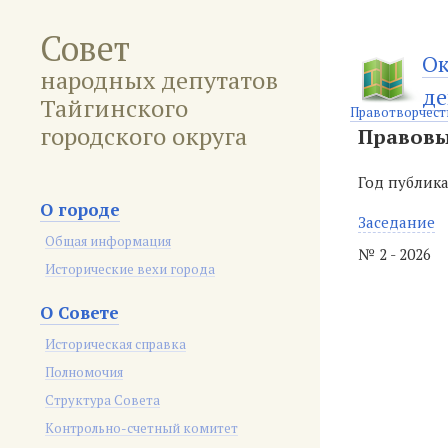
Совет
Ок
народных депутатов
де
Тайгинского
Правотворчест
городского округа
Правовы
Год публик
О городе
Заседание
Общая информация
№ 2 - 2026
Исторические вехи города
О Совете
Историческая справка
Полномочия
Структура Совета
Контрольно-счетный комитет