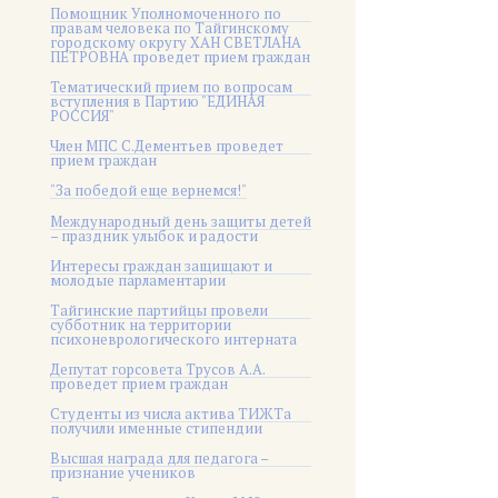
Помощник Уполномоченного по
правам человека по Тайгинскому
городскому округу ХАН СВЕТЛАНА
ПЕТРОВНА проведет прием граждан
Тематический прием по вопросам
вступления в Партию "ЕДИНАЯ
РОССИЯ"
Член МПС С.Дементьев проведет
прием граждан
"За победой еще вернемся!"
Международный день защиты детей
– праздник улыбок и радости
Интересы граждан защищают и
молодые парламентарии
Тайгинские партийцы провели
субботник на территории
психоневрологического интерната
Депутат горсовета Трусов А.А.
проведет прием граждан
Студенты из числа актива ТИЖТа
получили именные стипендии
Высшая награда для педагога –
признание учеников