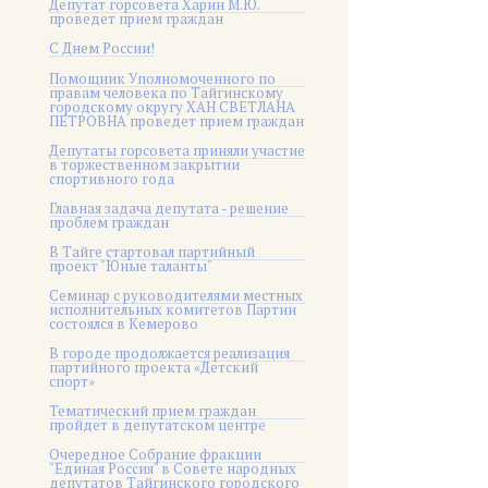
Депутат горсовета Харин М.Ю.
проведет прием граждан
С Днем России!
Помощник Уполномоченного по
правам человека по Тайгинскому
городскому округу ХАН СВЕТЛАНА
ПЕТРОВНА проведет прием граждан
Депутаты горсовета приняли участие
в торжественном закрытии
спортивного года
Главная задача депутата - решение
проблем граждан
В Тайге стартовал партийный
проект "Юные таланты"
Семинар с руководителями местных
исполнительных комитетов Партии
состоялся в Кемерово
В городе продолжается реализация
партийного проекта «Детский
спорт»
Тематический прием граждан
пройдет в депутатском центре
Очередное Собрание фракции
"Единая Россия" в Совете народных
депутатов Тайгинского городского