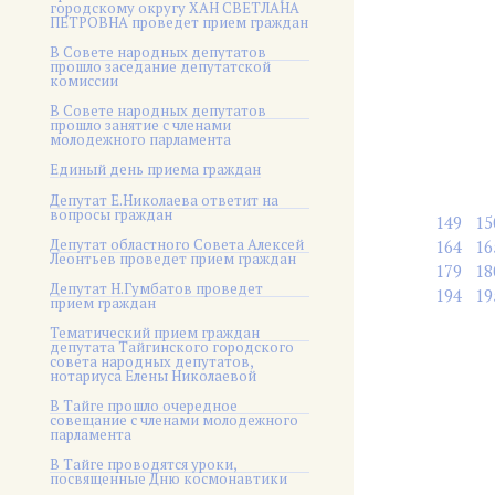
городскому округу ХАН СВЕТЛАНА
ПЕТРОВНА проведет прием граждан
В Совете народных депутатов
прошло заседание депутатской
комиссии
В Совете народных депутатов
прошло занятие с членами
молодежного парламента
Единый день приема граждан
Депутат Е.Николаева ответит на
вопросы граждан
149
15
Депутат областного Совета Алексей
164
16
Леонтьев проведет прием граждан
179
18
Депутат Н.Гумбатов проведет
194
19
прием граждан
Тематический прием граждан
депутата Тайгинского городского
совета народных депутатов,
нотариуса Елены Николаевой
В Тайге прошло очередное
совещание с членами молодежного
парламента
В Тайге проводятся уроки,
посвященные Дню космонавтики