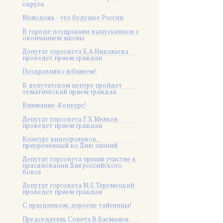
округа
Молодежь - это будущее России
В городе поздравили выпускников с
окончанием школы
Депутат горсовета Е.А.Николаева
проведет прием граждан
Поздравили с юбилеем!
В депутатском центре пройдет
тематический прием граждан
Внимание-Конкурс!
Депутат горсовета Г.Х.Мелков
проведет прием граждан
Конкурс видеороликов,
приуроченный ко Дню знаний
Депутат горсовета принял участие в
праздновании Дня российского
бокса
Депутат горсовета М.Е.Теремецкий
проведет прием граждан
С праздником, дорогие тайгинцы!
Председатель Совета В.Басманов