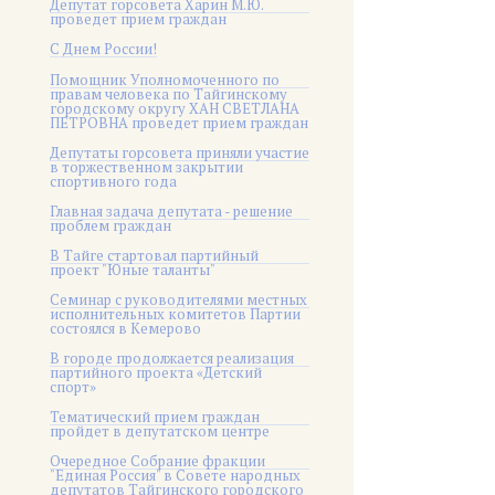
Депутат горсовета Харин М.Ю.
проведет прием граждан
С Днем России!
Помощник Уполномоченного по
правам человека по Тайгинскому
городскому округу ХАН СВЕТЛАНА
ПЕТРОВНА проведет прием граждан
Депутаты горсовета приняли участие
в торжественном закрытии
спортивного года
Главная задача депутата - решение
проблем граждан
В Тайге стартовал партийный
проект "Юные таланты"
Семинар с руководителями местных
исполнительных комитетов Партии
состоялся в Кемерово
В городе продолжается реализация
партийного проекта «Детский
спорт»
Тематический прием граждан
пройдет в депутатском центре
Очередное Собрание фракции
"Единая Россия" в Совете народных
депутатов Тайгинского городского