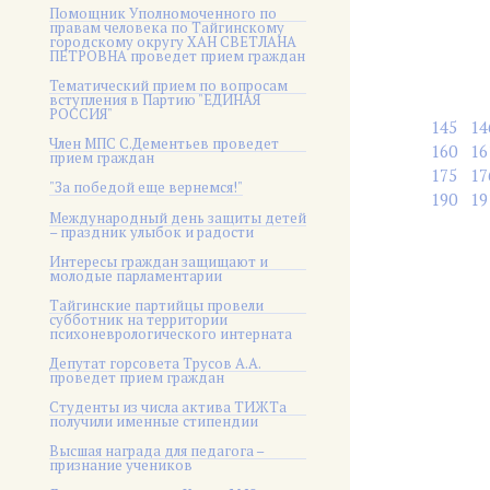
Помощник Уполномоченного по
правам человека по Тайгинскому
городскому округу ХАН СВЕТЛАНА
ПЕТРОВНА проведет прием граждан
Тематический прием по вопросам
вступления в Партию "ЕДИНАЯ
РОССИЯ"
145
14
Член МПС С.Дементьев проведет
160
16
прием граждан
175
17
"За победой еще вернемся!"
190
19
Международный день защиты детей
– праздник улыбок и радости
Интересы граждан защищают и
молодые парламентарии
Тайгинские партийцы провели
субботник на территории
психоневрологического интерната
Депутат горсовета Трусов А.А.
проведет прием граждан
Студенты из числа актива ТИЖТа
получили именные стипендии
Высшая награда для педагога –
признание учеников