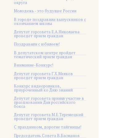
округа
Молодежь - это будущее России
В городе поздравили выпускников с
окончанием школы
Депутат горсовета Е.А.Николаева
проведет прием граждан
Поздравили с юбилеем!
В депутатском центре пройдет
тематический прием граждан
Внимание-Конкурс!
Депутат горсовета Г.Х.Мелков
проведет прием граждан
Конкурс видеороликов,
приуроченный ко Дню знаний
Депутат горсовета принял участие в
праздновании Дня российского
бокса
Депутат горсовета М.Е.Теремецкий
проведет прием граждан
С праздником, дорогие тайгинцы!
Председатель Совета В.Басманов