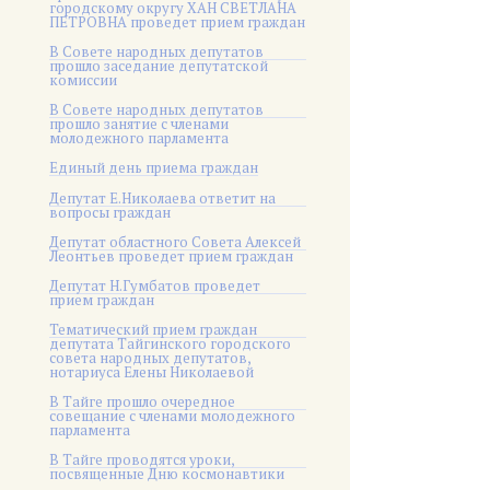
городскому округу ХАН СВЕТЛАНА
ПЕТРОВНА проведет прием граждан
В Совете народных депутатов
прошло заседание депутатской
комиссии
В Совете народных депутатов
прошло занятие с членами
молодежного парламента
Единый день приема граждан
Депутат Е.Николаева ответит на
вопросы граждан
Депутат областного Совета Алексей
Леонтьев проведет прием граждан
Депутат Н.Гумбатов проведет
прием граждан
Тематический прием граждан
депутата Тайгинского городского
совета народных депутатов,
нотариуса Елены Николаевой
В Тайге прошло очередное
совещание с членами молодежного
парламента
В Тайге проводятся уроки,
посвященные Дню космонавтики