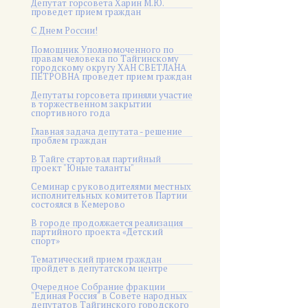
Депутат горсовета Харин М.Ю.
проведет прием граждан
С Днем России!
Помощник Уполномоченного по
правам человека по Тайгинскому
городскому округу ХАН СВЕТЛАНА
ПЕТРОВНА проведет прием граждан
Депутаты горсовета приняли участие
в торжественном закрытии
спортивного года
Главная задача депутата - решение
проблем граждан
В Тайге стартовал партийный
проект "Юные таланты"
Семинар с руководителями местных
исполнительных комитетов Партии
состоялся в Кемерово
В городе продолжается реализация
партийного проекта «Детский
спорт»
Тематический прием граждан
пройдет в депутатском центре
Очередное Собрание фракции
"Единая Россия" в Совете народных
депутатов Тайгинского городского