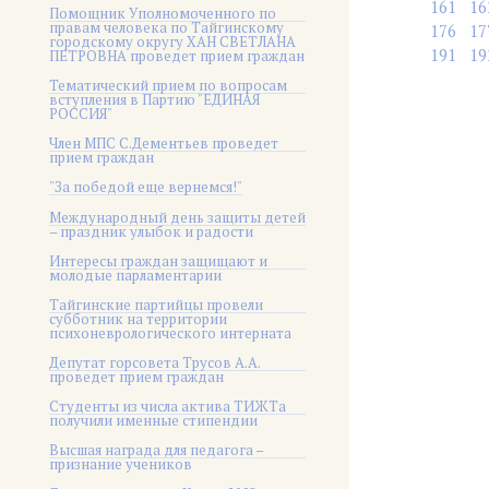
161
16
Помощник Уполномоченного по
правам человека по Тайгинскому
176
17
городскому округу ХАН СВЕТЛАНА
191
19
ПЕТРОВНА проведет прием граждан
Тематический прием по вопросам
вступления в Партию "ЕДИНАЯ
РОССИЯ"
Член МПС С.Дементьев проведет
прием граждан
"За победой еще вернемся!"
Международный день защиты детей
– праздник улыбок и радости
Интересы граждан защищают и
молодые парламентарии
Тайгинские партийцы провели
субботник на территории
психоневрологического интерната
Депутат горсовета Трусов А.А.
проведет прием граждан
Студенты из числа актива ТИЖТа
получили именные стипендии
Высшая награда для педагога –
признание учеников