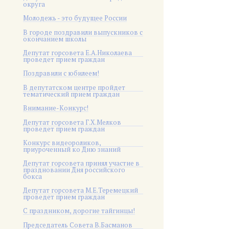
округа
Молодежь - это будущее России
В городе поздравили выпускников с
окончанием школы
Депутат горсовета Е.А.Николаева
проведет прием граждан
Поздравили с юбилеем!
В депутатском центре пройдет
тематический прием граждан
Внимание-Конкурс!
Депутат горсовета Г.Х.Мелков
проведет прием граждан
Конкурс видеороликов,
приуроченный ко Дню знаний
Депутат горсовета принял участие в
праздновании Дня российского
бокса
Депутат горсовета М.Е.Теремецкий
проведет прием граждан
С праздником, дорогие тайгинцы!
Председатель Совета В.Басманов