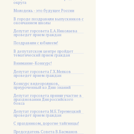
округа
Молодежь - это будущее России
В городе поздравили выпускников с
окончанием школы
Депутат горсовета Е.А.Николаева
проведет прием граждан
Поздравили с юбилеем!
В депутатском центре пройдет
тематический прием граждан
Внимание-Конкурс!
Депутат горсовета Г.Х.Мелков
проведет прием граждан
Конкурс видеороликов,
приуроченный ко Дню знаний
Депутат горсовета принял участие в
праздновании Дня российского
бокса
Депутат горсовета М.Е.Теремецкий
проведет прием граждан
С праздником, дорогие тайгинцы!
Председатель Совета В.Басманов