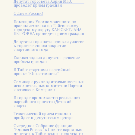
Депутат горсовета Харин М.Ю.
проведет прием граждан
С Днем России!
Помощник Уполномоченного по
правам человека по Тайгинскому
городскому округу ХАН СВЕТЛАНА
ПЕТРОВНА проведет прием граждан
Депутаты горсовета приняли участие
в торжественном закрытии
спортивного года
Главная задача депутата - решение
проблем граждан
В Тайге стартовал партийный
проект "Юные таланты"
Семинар с руководителями местных
исполнительных комитетов Партии
состоялся в Кемерово
В городе продолжается реализация
партийного проекта «Детский
спорт»
Тематический прием граждан
пройдет в депутатском центре
Очередное Собрание фракции
"Единая Россия" в Совете народных
депутатов Тайгинского городского