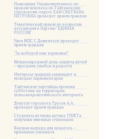
Помощник Уполномоченного по
правам человека по Тайгинскому
городскому округу ХАН СВЕТЛАНА
ПЕТРОВНА проведет прием граждан
Тематический прием по вопросам
вступления в Партию "ЕДИНАЯ
РОССИЯ"
Член МПС С.Дементьев проведет
прием граждан
"За победой еще вернемся!"
Международный день защиты детей
– праздник улыбок и радости
Интересы граждан защищают и
молодые парламентарии
Тайгинские партийцы провели
субботник на территории
психоневрологического интерната
Депутат горсовета Трусов А.А.
проведет прием граждан
Студенты из числа актива ТИЖТа
получили именные стипендии
Высшая награда для педагога –
признание учеников