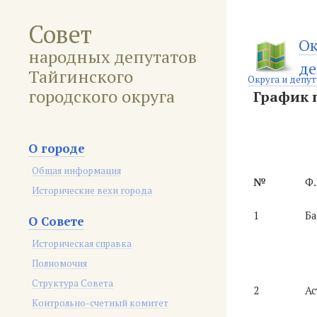
Совет
Ок
народных депутатов
де
Тайгинского
Округа и депу
городского округа
График п
О городе
Общая информация
№
Ф.
Исторические вехи города
1
Ба
О Совете
Историческая справка
Полномочия
Структура Совета
2
Ас
Контрольно-счетный комитет