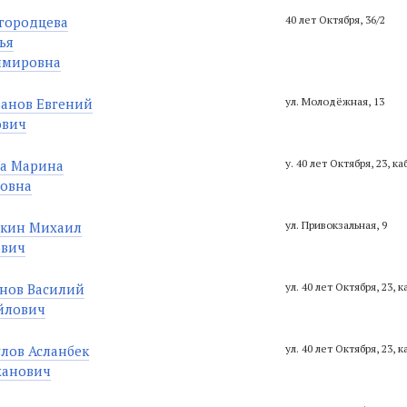
городцева
40 лет Октября, 36/2
ья
имировна
анов Евгений
ул. Молодёжная, 13
ович
ва Марина
у. 40 лет Октября, 23, ка
совна
шкин Михаил
ул. Привокзальная, 9
ович
нов Василий
ул. 40 лет Октября, 23, к
йлович
лов Асланбек
ул. 40 лет Октября, 23, к
ханович