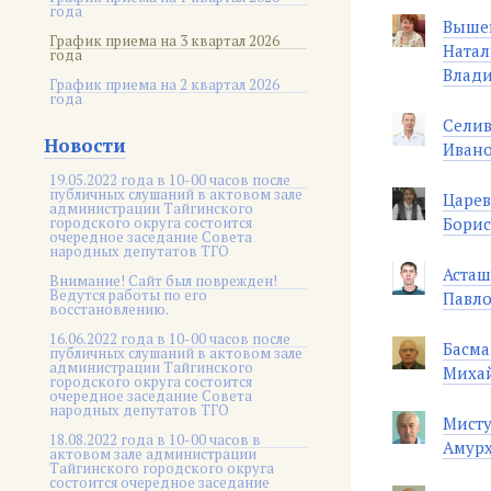
года
Выше
График приема на 3 квартал 2026
Натал
года
Влад
График приема на 2 квартал 2026
года
Селив
Новости
Иван
19.05.2022 года в 10-00 часов после
публичных слушаний в актовом зале
Царе
администрации Тайгинского
городского округа состоится
Бори
очередное заседание Совета
народных депутатов ТГО
Аста
Внимание! Сайт был поврежден!
Ведутся работы по его
Павл
восстановлению.
16.06.2022 года в 10-00 часов после
Басма
публичных слушаний в актовом зале
администрации Тайгинского
Миха
городского округа состоится
очередное заседание Совета
народных депутатов ТГО
Мисту
18.08.2022 года в 10-00 часов в
Амур
актовом зале администрации
Тайгинского городского округа
состоится очередное заседание