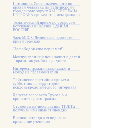
Помощник Уполномоченного по
правам человека по Тайгинскому
городскому округу ХАН СВЕТЛАНА
ПЕТРОВНА проведет прием граждан
Тематический прием по вопросам
вступления в Партию "ЕДИНАЯ
РОССИЯ"
Член МПС С.Дементьев проведет
прием граждан
"За победой еще вернемся!"
Международный день защиты детей
– праздник улыбок и радости
Интересы граждан защищают и
молодые парламентарии
Тайгинские партийцы провели
субботник на территории
психоневрологического интерната
Депутат горсовета Трусов А.А.
проведет прием граждан
Студенты из числа актива ТИЖТа
получили именные стипендии
Высшая награда для педагога –
признание учеников